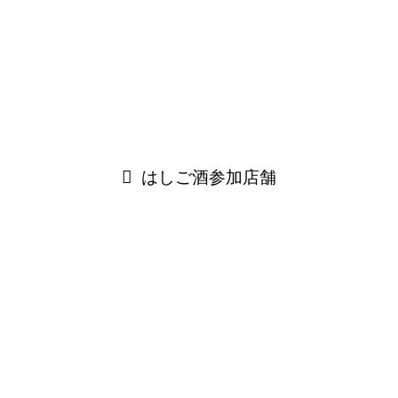
70's
80's
ホーム
組合店紹介
BAR
BAR LOOP
閉じる
はしご酒参加店舗
閉じる